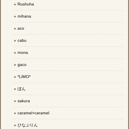
Rushuha
mihana
aco
cabu
mona
gaco
*LIMO*
ぼん
sakura
caramel+caramel
ひなぷりん