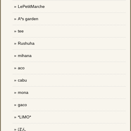
LePetitMarche
A*s garden
tee
Rushuha
mihana
aco
cabu
mona
gaco
*LIMO*
ぼん