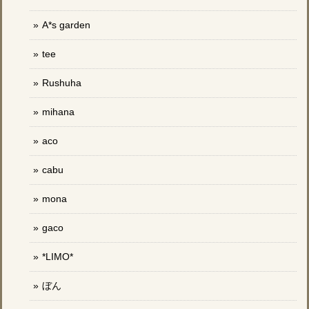
A*s garden
tee
Rushuha
mihana
aco
cabu
mona
gaco
*LIMO*
ぼん