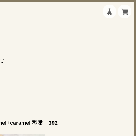
CT
caramel 型番：392